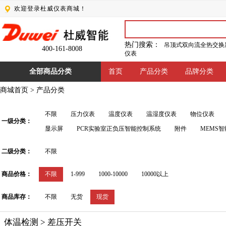
欢迎登录杜威仪表商城！
热门搜索：
吊顶式双向流全热交换
400-161-8008
仪表
全部商品分类
首页
产品分类
品牌分类
商城首页
>
产品分类
不限
压力仪表
温度仪表
温湿度仪表
物位仪表
一级分类：
显示屏
PCR实验室正负压智能控制系统
附件
MEMS
二级分类：
不限
商品价格：
不限
1-999
1000-10000
10000以上
商品库存：
不限
无货
现货
体温检测 > 差压开关