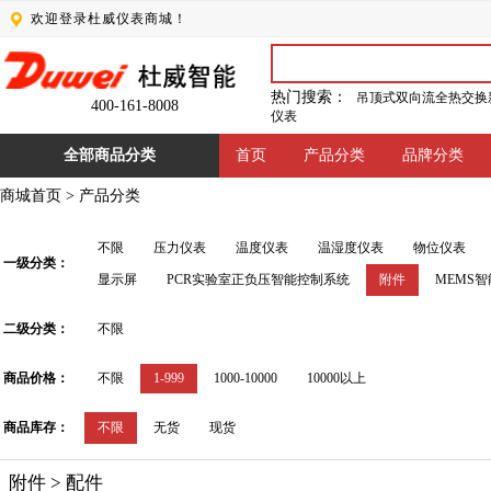
欢迎登录杜威仪表商城！
热门搜索：
吊顶式双向流全热交换
400-161-8008
仪表
全部商品分类
首页
产品分类
品牌分类
商城首页
>
产品分类
不限
压力仪表
温度仪表
温湿度仪表
物位仪表
一级分类：
显示屏
PCR实验室正负压智能控制系统
附件
MEMS
二级分类：
不限
商品价格：
不限
1-999
1000-10000
10000以上
商品库存：
不限
无货
现货
附件 > 配件