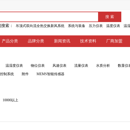
门搜索：
吊顶式双向流全热交换新风系统
系统与装备
压力仪表
温度仪表
温
产品分类
品牌分类
新闻资讯
技术资料
厂商加盟
温湿度仪表
物位仪表
风速仪表
流量仪表
水质分析
数显仪
能控制系统
附件
MEMS智能传感器
10000以上